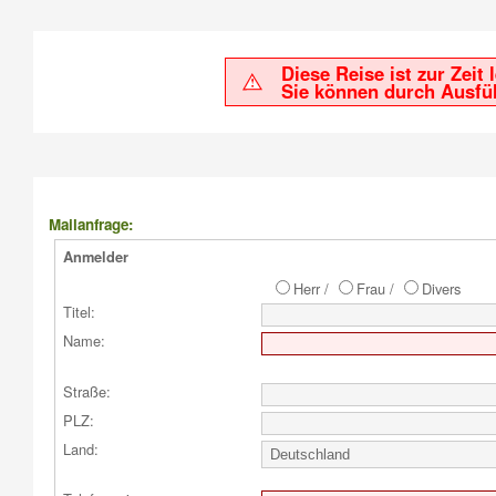
Diese Reise ist zur Zeit
Sie können durch Ausfül
Mailanfrage:
Anmelder
Herr /
Frau /
Divers
Titel:
Name:
Straße:
PLZ:
Land: