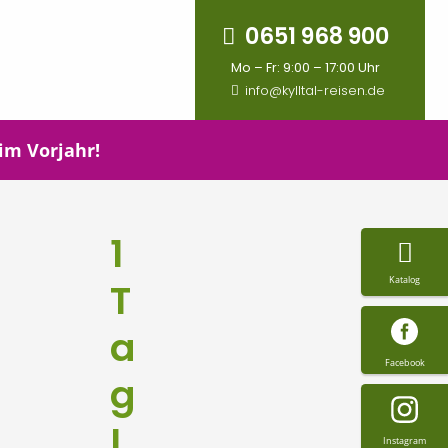
0651 968 900
Mo – Fr: 9:00 – 17:00 Uhr
info@kylltal-reisen.de
 im Vorjahr!
1
Katalog
T
a
Facebook
g
L
Instagram