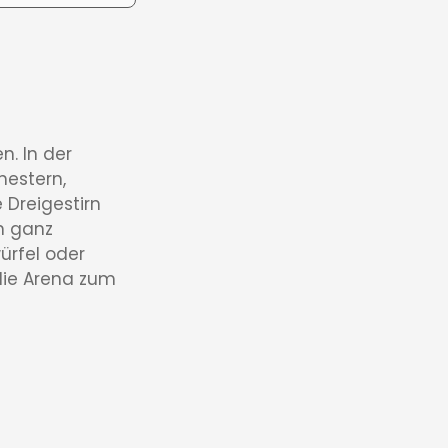
n. In der
hestern,
 Dreigestirn
n ganz
ürfel oder
 die Arena zum