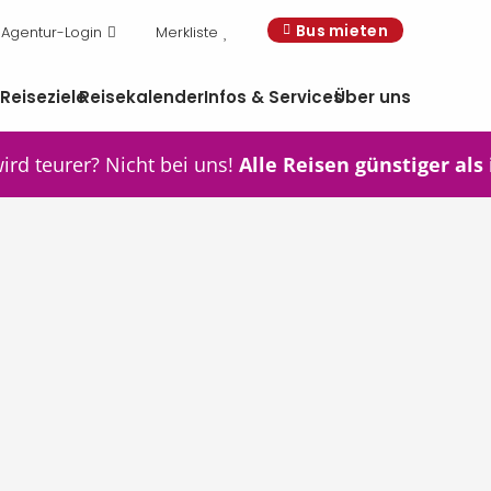
Bus mieten
Agentur-Login
Merkliste
n
Reiseziele
Reisekalender
Infos & Services
Über uns
wird teurer? Nicht bei uns!
Alle Reisen günstiger als