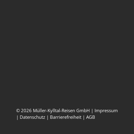
Müller-Kylltal-Reisen GmbH
Im Langengrund 10
54311 Trierweiler
info@kylltal-reisen.de
0651 / 96 89 00
Öffnungszeiten
Montag – Freitag:
09:00 – 17:00 Uhr
© 2026 Müller-Kylltal-Reisen GmbH |
Impressum
|
Datenschutz
|
Barrierefreiheit
|
AGB