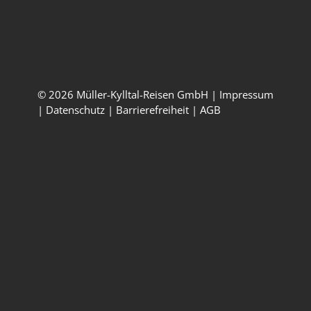
Öffnungszeiten
Montag – Freitag:
09:00 – 17:00 Uhr
© 2026 Müller-Kylltal-Reisen GmbH |
Impressum
|
Datenschutz
|
Barrierefreiheit
|
AGB