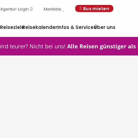
Bus mieten
Agentur-Login
Merkliste
n
Reiseziele
Reisekalender
Infos & Services
Über uns
wird teurer? Nicht bei uns!
Alle Reisen günstiger als