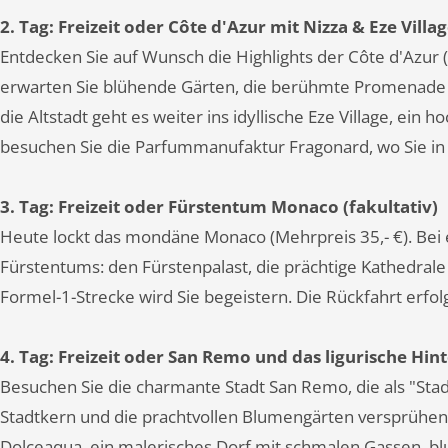
2. Tag: Freizeit oder Côte d'Azur mit Nizza & Eze Villag
Entdecken Sie auf Wunsch die Highlights der Côte d'Azur (M
erwarten Sie blühende Gärten, die berühmte Promenade 
die Altstadt geht es weiter ins idyllische Eze Village, ei
besuchen Sie die Parfummanufaktur Fragonard, wo Sie in 
3. Tag: Freizeit oder Fürstentum Monaco (fakultativ)
Heute lockt das mondäne Monaco (Mehrpreis 35,- €). Bei
Fürstentums: den Fürstenpalast, die prächtige Kathedral
Formel-1-Strecke wird Sie begeistern. Die Rückfahrt erf
4. Tag: Freizeit oder San Remo und das ligurische Hin
Besuchen Sie die charmante Stadt San Remo, die als "Stadt
Stadtkern und die prachtvollen Blumengärten versprühen e
Dolceaqua, ein malerisches Dorf mit schmalen Gassen, 