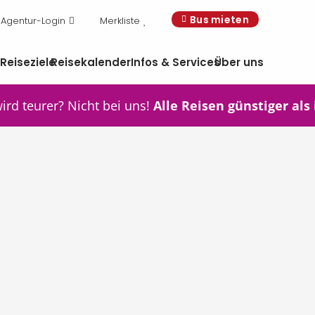
Bus mieten
Agentur-Login
Merkliste
n
Reiseziele
Reisekalender
Infos & Services
Über uns
wird teurer? Nicht bei uns!
Alle Reisen günstiger als