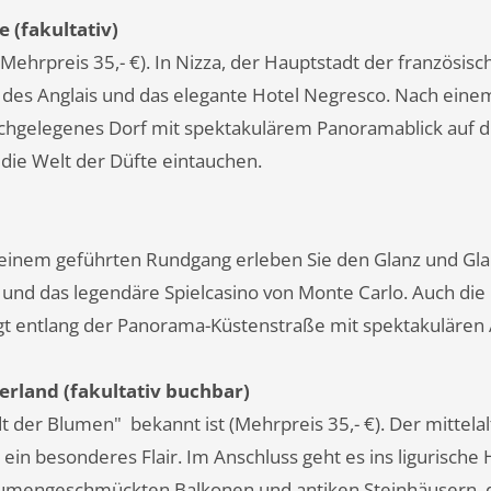
e (fakultativ)
ehrpreis 35,- €). In Nizza, der Hauptstadt der französisch
des Anglais und das elegante Hotel Negresco. Nach ein
n hochgelegenes Dorf mit spektakulärem Panoramablick auf d
die Welt der Düfte eintauchen.
 einem geführten Rundgang erleben Sie den Glanz und Gl
e und das legendäre Spielcasino von Monte Carlo. Auch di
olgt entlang der Panorama-Küstenstraße mit spektakulären
terland (fakultativ buchbar)
 der Blumen" bekannt ist (Mehrpreis 35,- €). Der mittelal
in besonderes Flair. Im Anschluss geht es ins ligurische 
blumengeschmückten Balkonen und antiken Steinhäusern, 