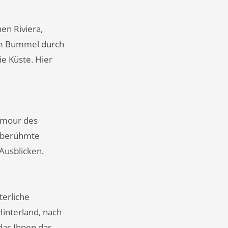
en Riviera,
em Bummel durch
ie Küste. Hier
amour des
e berühmte
 Ausblicken.
terliche
Hinterland, nach
das Ihnen das