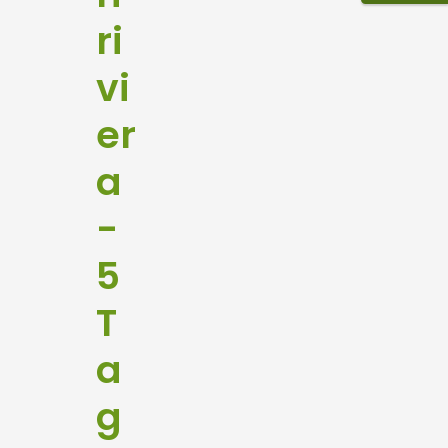
ri
vi
er
a
-
5
T
a
g