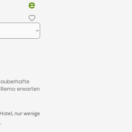
e
 zauberhafte
n Remo erwarten
 Hotel, nur wenige
.