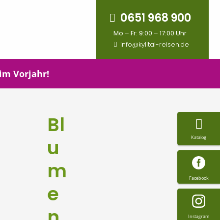
0651 968 900
Mo – Fr: 9:00 – 17:00 Uhr
info@kylltal-reisen.de
 im Vorjahr!
Bl
Katalog
u
m
Facebook
e
n
Instagram