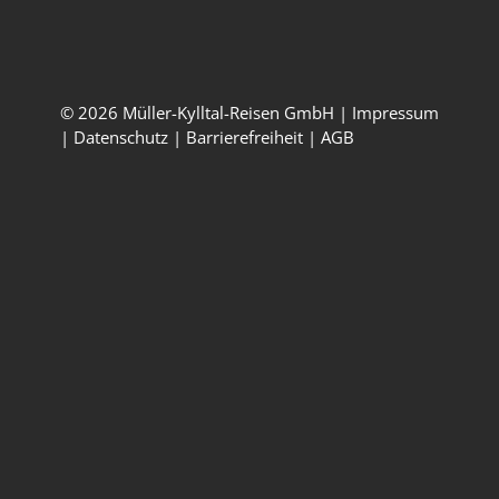
Montag – Freitag:
09:00 – 17:00 Uhr
© 2026 Müller-Kylltal-Reisen GmbH |
Impressum
|
Datenschutz
|
Barrierefreiheit
|
AGB