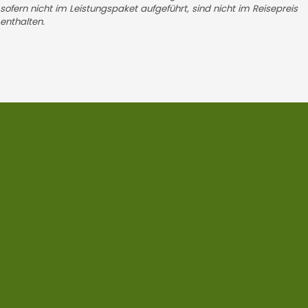
sofern nicht im Leistungspaket aufgeführt, sind nicht im Reisepreis
enthalten.
NEWSLETTER
Bleiben Sie
auf dem Laufenden!
Melden Sie sich für unseren Newsletter an
und verpassen Sie keine Reiseangebote,
Rabatte und Neuigkeiten mehr! Egal ob
Tagesausflüge, Städtereisen oder Fernreisen –
wir halten Sie über unsere neuesten Routen
und exklusiven Aktionen auf dem Laufenden.
Jetzt anmelden und profitieren: