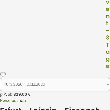
v
e
n
t
-
3
T
a
g
e
p.P. ab
329,00 €
Reise buchen