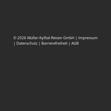
Öffnungszeiten
Montag – Freitag:
09:00 – 17:00 Uhr
© 2026 Müller-Kylltal-Reisen GmbH |
Impressum
|
Datenschutz
|
Barrierefreiheit
|
AGB