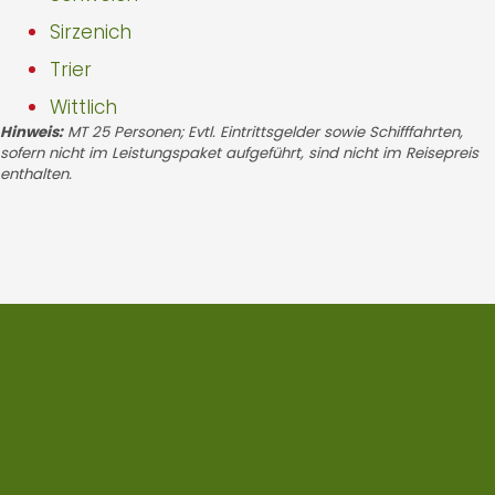
Sirzenich
Trier
Wittlich
Hinweis:
MT 25 Personen; Evtl. Eintrittsgelder sowie Schifffahrten,
sofern nicht im Leistungspaket aufgeführt, sind nicht im Reisepreis
enthalten.
NEWSLETTER
Bleiben Sie
auf dem Laufenden!
Melden Sie sich für unseren Newsletter an
und verpassen Sie keine Reiseangebote,
Rabatte und Neuigkeiten mehr! Egal ob