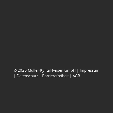
0651 / 96 89 00
Öffnungszeiten
Montag – Freitag:
09:00 – 17:00 Uhr
© 2026 Müller-Kylltal-Reisen GmbH |
Impressum
|
Datenschutz
|
Barrierefreiheit
|
AGB