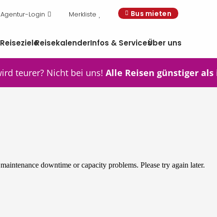
Bus mieten
Agentur-Login
Merkliste
n
Reiseziele
Reisekalender
Infos & Services
Über uns
wird teurer? Nicht bei uns!
Alle Reisen günstiger als