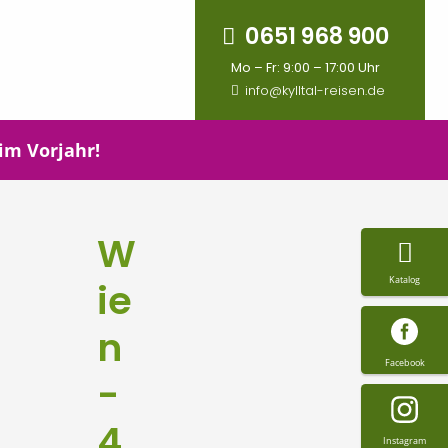
0651 968 900
Mo – Fr: 9:00 – 17:00 Uhr
info@kylltal-reisen.de
 im Vorjahr!
W
Katalog
ie
n
Facebook
-
4
Instagram