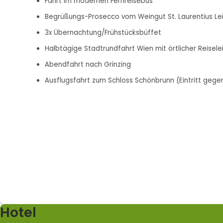
Fahrt im modernen Fernreisebus
Begrüßungs-Prosecco vom Weingut St. Laurentius L
3x Übernachtung/Frühstücksbüffet
Halbtägige Stadtrundfahrt Wien mit örtlicher Reisel
Abendfahrt nach Grinzing
Ausflugsfahrt zum Schloss Schönbrunn (Eintritt geg
Hotel