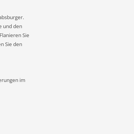
absburger.
e und den
Flanieren Sie
en Sie den
nerungen im