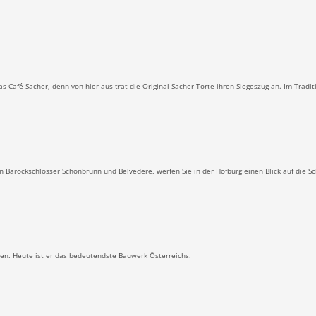
Café Sacher, denn von hier aus trat die Original Sacher-Torte ihren Siegeszug an. Im Tradit
 Barockschlösser Schönbrunn und Belvedere, werfen Sie in der Hofburg einen Blick auf die Sc
n. Heute ist er das bedeutendste Bauwerk Österreichs.