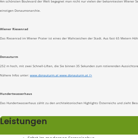
Am schönsten Boulevard der Welt begegnet man nicht nur vielen der bekanntesten Wiener Se
einstigen Donaumonarchie.
Wiener Riesenrad
Das Riesenrad im Wiener Prater ist eines der Wahrzeichen der Stadt. Aus fast 65 Metern H
Donauturm
252 m hoch, mit zwei Schnell-Liften, die Sie binnen 35 Sekunden zum rotierenden Aussichts
Nähere Infos unter:
www.donauturm.at www.donauturm.at />
Hundertwasserhaus
Das Hundertwasserhaus zählt zu den architektonischen Highlights Österreichs und zieht Be
Leistungen