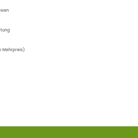
eiwen
eitung
en Mehrpreis)