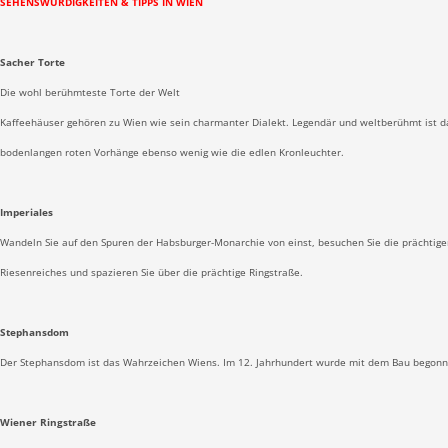
SEHENSWÜRDIGKEITEN & TIPPS IN WIEN
Sacher Torte
Die wohl berühmteste Torte der Welt
Kaffeehäuser gehören zu Wien wie sein charmanter Dialekt. Legendär und weltberühmt ist das 
bodenlangen roten Vorhänge ebenso wenig wie die edlen Kronleuchter.
Imperiales
Wandeln Sie auf den Spuren der Habsburger-Monarchie von einst, besuchen Sie die prächtigen
Riesenreiches und spazieren Sie über die prächtige Ringstraße.
Stephansdom
Der Stephansdom ist das Wahrzeichen Wiens. Im 12. Jahrhundert wurde mit dem Bau begonne
Wiener Ringstraße