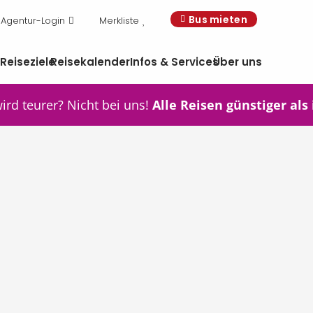
Bus mieten
Agentur-Login
Merkliste
n
Reiseziele
Reisekalender
Infos & Services
Über uns
wird teurer? Nicht bei uns!
Alle Reisen günstiger als