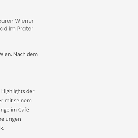
baren Wiener
ad im Prater
 Wien. Nach dem
 Highlights der
er mit seinem
ange im Café
ne urigen
ik.