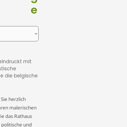
e
eindruckt mit
stische
e die belgische
Sie herzlich
ihren malerischen
ie das Rathaus
 politische und