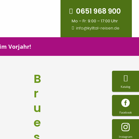
0651 968 900
Mo – Fr: 9:00 – 17:00 Uhr
info@kylltal-reisen.de
 im Vorjahr!
B
Katalog
r
u
Facebook
e
s
Instagram