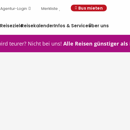
Bus mieten
Agentur-Login
Merkliste
n
Reiseziele
Reisekalender
Infos & Services
Über uns
wird teurer? Nicht bei uns!
Alle Reisen günstiger als